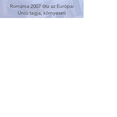
Románia 2007 óta az Európai
Unió tagja, környezeti
adottságainak és gazdasági
tényezőinek köszönhetően a
régió legvonzóbb országa. A
lehetőségeit mégis kevesen
ismerik. Huszonötéves
tapasztalatunkra alapozva ezért
hoztuk létre a RONEXUS-t, hogy
az ország kiaknázatlan üzleti
potenciáljait elérhetővé tegyük
a terjeszkedni kívánó
vállalkozások számára.
Részletek