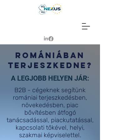
ROMÁNIÁBAN
TERJESZKEDNE?
A LEGJOBB HELYEN JÁR:
B2B - cégeknek segítünk
romániai terjeszkedésben,
növekedésben, piac
bővítésben átfogó
tanácsadással, piackutatással,
kapcsolati tőkével, helyi,
szakmai képviselettel.