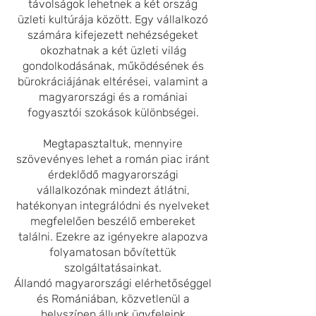
távolságok lehetnek a két ország
üzleti kultúrája között. Egy vállalkozó
számára kifejezett nehézségeket
okozhatnak a két üzleti világ
gondolkodásának, működésének és
bürokráciájának eltérései, valamint a
magyarországi és a romániai
fogyasztói szokások különbségei.
Megtapasztaltuk, mennyire
szövevényes lehet a román piac iránt
érdeklődő magyarországi
vállalkozónak mindezt átlátni,
hatékonyan integrálódni és nyelveket
megfelelően beszélő embereket
találni.
Ezekre az igényekre alapozva
folyamatosan bővítettük
szolgáltatásainkat.
Állandó magyarországi elérhetőséggel
és Romániában, közvetlen
ül a
helyszínen állunk ügyfe
leink