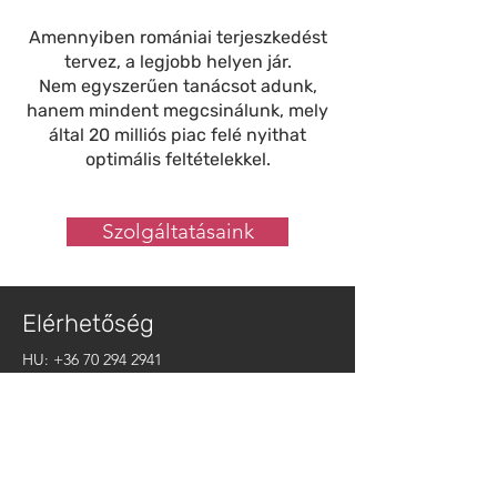
Amennyiben romániai terjeszkedést
tervez, a legjobb helyen jár.
Nem egyszerűen tanácsot adunk,
hanem mindent megcsinálunk, mely
által 20 milliós piac felé nyithat
optimális feltételekkel.
Szolgáltatásaink
Elérhetőség
HU:
+36 70 294 2941
RO:
+40 741 245 460
office@ronexus.hu