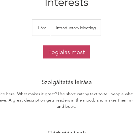
Interests
Introductory
Meeting
1 óra
1
Introductory Meeting
ó
r
Foglalás most
Szolgáltatás leírása
ice here. What makes it great? Use short catchy text to tell people what
eceive. A great description gets readers in the mood, and makes them mo
and book.