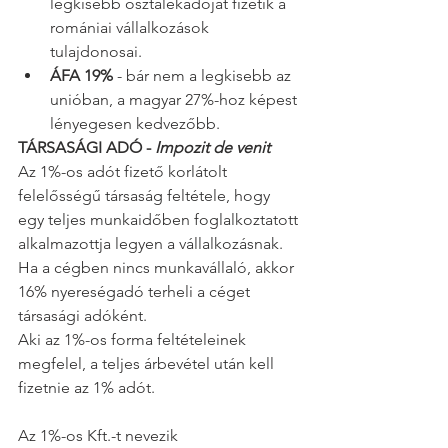
legkisebb osztalékadóját fizetik a 
romániai vállalkozások 
tulajdonosai.
ÁFA 19%
 - bár nem a legkisebb az 
unióban, a magyar 27%-hoz képest 
lényegesen kedvezőbb.
TÁRSASÁGI ADÓ - 
Impozit de venit
Az 1%-os adót fizető korlátolt 
felelősségű társaság feltétele, hogy 
egy teljes munkaidőben foglalkoztatott 
alkalmazottja legyen a vállalkozásnak. 
Ha a cégben nincs munkavállaló, akkor 
16% nyereségadó terheli a céget 
társasági adóként.
Aki az 1%-os forma feltételeinek 
megfelel, a teljes árbevétel után kell 
fizetnie az 1% adót.  
Az 1%-os Kft.-t nevezik 