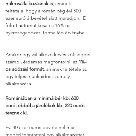
mikrovállalkozásnak is
, aminek 
feltétele, hogy a román cég évi 500 
ezer euró árbevétel alatt maradjon.  E 
fölött automatikusan a 16%-os 
nyereségadózási forma lép érvénybe.    
Amikor egy vállalkozó kevés költséggel 
számol, érdemes megfontolni, az 
1%-
os adózási formát
, aminek feltétele az 
egy teljes munkaidős személy 
alkalmazása. 
Romániában a minimálbér kb. 600 
euró, ebből a járulékok kb. 220 eurót 
tesznek ki. 
Évi 40 ezer eurós bevételnél már 
megéri fenntartani egy alkalmazottat, 