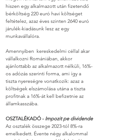
hiszen egy alkalmazott után fizetendő 
bérköltség 220 euró havi költséget 
feltételez, azaz éves szinten 2640 euró 
járulék-kiadásunk lesz az egy 
munkavállalóra.
Amennyiben  kereskedelmi céllal akar 
vállalkozni Romániában, akkor 
ajánlottabb az alkalmazott nélküli, 16%-
os adózás szerinti forma, ami így a 
tiszta nyereségre vonatkozik: azaz a 
költségek elszámolása utána a tiszta 
profitnak a 16%-át kell befizetnie az 
államkasszába.
OSZTALÉKADÓ - 
Impozit pe dividende
Az osztalék összege 2023-tól 8%-ra 
emelkedett. Évente négy alkalommal 