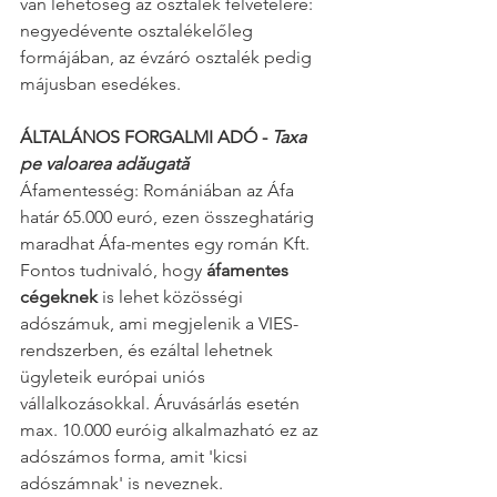
van lehetőség az osztalék felvételére: 
negyedévente osztalékelőleg 
formájában, az évzáró osztalék pedig 
májusban esedékes.
ÁLTALÁNOS FORGALMI ADÓ - 
Taxa 
pe valoarea adăugată
Áfamentesség: Romániában az Áfa 
határ 65.000 euró, ezen összeghatárig 
maradhat Áfa-mentes egy román Kft. 
Fontos tudnivaló, hogy 
áfamentes 
cégeknek
 is lehet közösségi 
adószámuk, ami megjelenik a VIES-
rendszerben, és ezáltal lehetnek 
ügyleteik európai uniós 
vállalkozásokkal. Áruvásárlás esetén 
max. 10.000 euróig alkalmazható ez az 
adószámos forma, amit 'kicsi 
adószámnak' is neveznek.