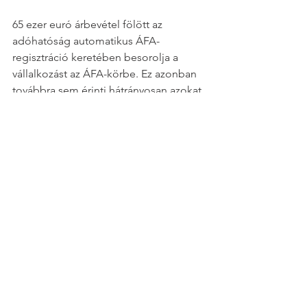
65 ezer euró árbevétel fölött az 
adóhatóság automatikus ÁFA-
regisztráció keretében besorolja a 
vállalkozást az ÁFA-körbe. Ez azonban 
továbbra sem érinti hátrányosan azokat, 
akik külföldi partnerek felé számláznak, 
hiszen az EU-s adószám birtokában 
áfamentesen számlázhat a román cég 
más európai uniós cégek felé, ha azok 
is rendelkeznek érvényes adószámmal.
_________
Amennyiben Ön is érdeklődik a román 
piac iránt, várjuk megkeresését:
ronexus.hu
office@ronexus.hu
HU: +36 70 294 2941
RO: +40 741 245 460