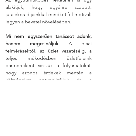
alakítjuk, hogy egyénre szabott, 
jutalékos díjainkkal mindkét fél motivált 
legyen a bevétel növelésében.
Mi nem egyszerűen tanácsot adunk, 
hanem megcsináljuk.
 A piaci 
felmérésektől, az üzlet vezetéséig, a 
teljes működésben üzletfeleink 
partnereiként visszük a folyamatokat, 
hogy azonos érdekek mentén a 
költségeket optimalizáljuk és a 
bevételeket növeljük.
Ha Önt is érdeklik a megoldások és 
további kérdései vannak, egy első, 
ingyenes konzultációra állunk 
rendelkezésre, várjuk megkeresését:
office@ronexus.hu