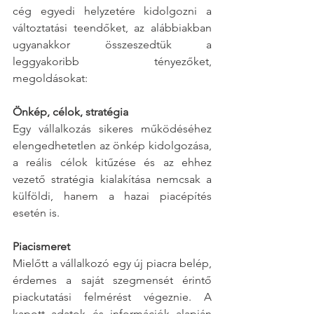
cég egyedi helyzetére kidolgozni a 
változtatási teendőket, az alábbiakban 
ugyanakkor összeszedtük a 
leggyakoribb tényezőket, 
megoldásokat:
Önkép, célok, stratégia
Egy vállalkozás sikeres működéséhez 
elengedhetetlen az önkép kidolgozása, 
a reális célok kitűzése és az ehhez 
vezető stratégia kialakítása nemcsak a 
külföldi, hanem a hazai piacépítés 
esetén is. 
Piacismeret
Mielőtt a vállalkozó egy új piacra belép, 
érdemes a saját szegmensét érintő 
piackutatási felmérést végeznie. A 
kapott adatok és információk alapján 