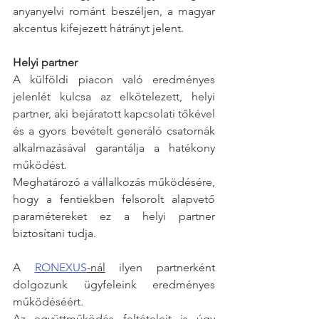
anyanyelvi románt beszéljen, a magyar 
akcentus kifejezett hátrányt jelent.
Helyi partner
A külföldi piacon való eredményes 
jelenlét kulcsa az elkötelezett, helyi 
partner, aki bejáratott kapcsolati tőkével 
és a gyors bevételt generáló csatornák 
alkalmazásával garantálja a hatékony 
működést. 
Meghatározó a vállalkozás működésére, 
hogy a fentiekben felsorolt alapvető 
paramétereket ez a helyi partner 
biztosítani tudja.
A 
RONEXUS
-nál
 ilyen partnerként 
dolgozunk ügyfeleink eredményes 
működéséért. 
Az együttműködés feltételeit is úgy 